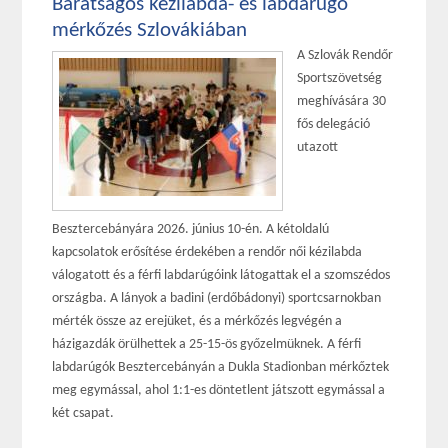
Barátságos kézilabda- és labdarúgó
mérkőzés Szlovákiában
A Szlovák Rendőr
Sportszövetség
meghívására 30
fős delegáció
utazott
Besztercebányára 2026. június 10-én. A kétoldalú
kapcsolatok erősítése érdekében a rendőr női kézilabda
válogatott és a férfi labdarúgóink látogattak el a szomszédos
országba. A lányok a badini (erdőbádonyi) sportcsarnokban
mérték össze az erejüket, és a mérkőzés legvégén a
házigazdák örülhettek a 25-15-ös győzelmüknek. A férfi
labdarúgók Besztercebányán a Dukla Stadionban mérkőztek
meg egymással, ahol 1:1-es döntetlent játszott egymással a
két csapat.