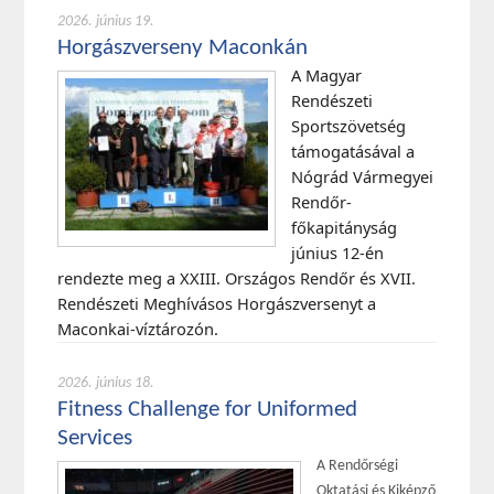
2026. június 19.
Horgászverseny Maconkán
A Magyar
Rendészeti
Sportszövetség
támogatásával a
Nógrád Vármegyei
Rendőr-
főkapitányság
június 12-én
rendezte meg a XXIII. Országos Rendőr és XVII.
Rendészeti Meghívásos Horgászversenyt a
Maconkai-víztározón.
2026. június 18.
Fitness Challenge for Uniformed
Services
A Rendőrségi
Oktatási és Kiképző