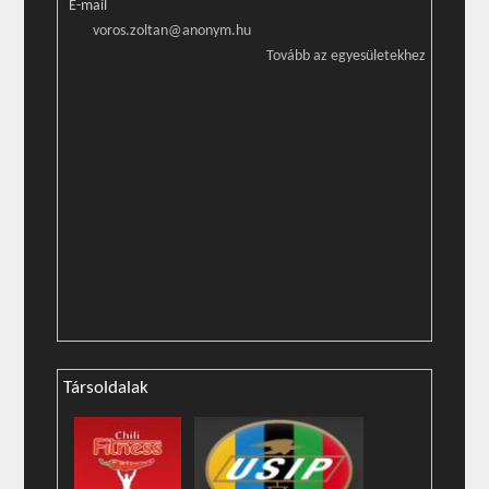
E-mail
voros.zoltan@anonym.hu
Tovább az egyesületekhez
Társoldalak