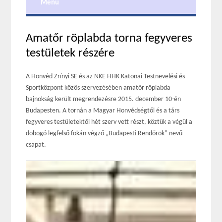
Menu
Amatőr röplabda torna fegyveres
testületek részére
A Honvéd Zrínyi SE és az NKE HHK Katonai Testnevelési és
Sportközpont közös szervezésében amatőr röplabda
bajnokság került megrendezésre 2015. december 10-én
Budapesten. A tornán a Magyar Honvédségtől és a társ
fegyveres testületektől hét szerv vett részt, köztük a végül a
dobogó legfelső fokán végző „Budapesti Rendőrök” nevű
csapat.