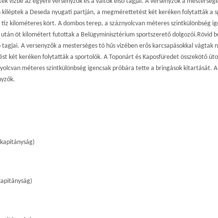
ek vízbe az egyéni versenyzők és a váltók első tagjai. A versenyzők a mesterség
kiléptek a Deseda nyugati partján, a megmérettetést két keréken folytatták a 
tíz kilométeres kört. A dombos terep, a száznyolcvan méteres szintkülönbség ig
e után öt kilométert futottak a Belügyminisztérium sportszerető dolgozói.Rövid 
ső tagjai. A versenyzők a mesterséges tó hűs vizében erős karcsapásokkal vágtak 
t két keréken folytatták a sportolók. A Toponárt és Kaposfüredet összekötő úto
yolcvan méteres szintkülönbség igencsak próbára tette a bringások kitartását. A
nyzők.
kapitányság)
kapitányság)