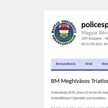
polices
Magyar Rend
1097 Budapest,
Vá
06 (1) 476 3451, B
Bemutatkozás
Hírek
Bes
BM Meghívásos Triatlo
A bajnokság 2018. június 23-án került me
Szabadidősport Egyesület szervezésében