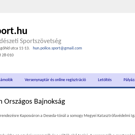
port.hu
észeti Sportszövetség
góhíd utca 11-13.
hun.police.sport@gmail.com
M 28-010
zámolók
Versenynaptár és online regisztráció
Letöltés
Pályáz
n Országos Bajnokság
grendezésre Kaposváron a Deseda-tónál a somogy Megyei Katasztrófavédelmi Iga