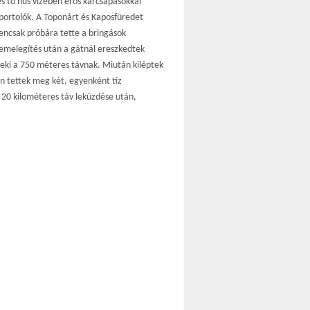
es tó hűs vizében erős karcsapásokkal
sportolók. A Toponárt és Kaposfüredet
encsak próbára tette a bringások
bemelegítés után a gátnál ereszkedtek
neki a 750 méteres távnak. Miután kiléptek
n tettek meg két, egyenként tíz
 20 kilométeres táv leküzdése után,