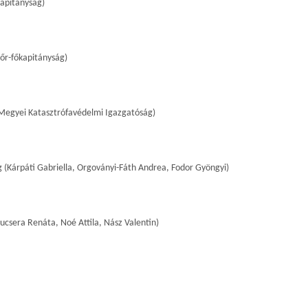
kapitányság)
őr-főkapitányság)
 Megyei Katasztrófavédelmi Igazgatóság)
(Kárpáti Gabriella, Orgoványi-Fáth Andrea, Fodor Gyöngyi)
csera Renáta, Noé Attila, Nász Valentin)