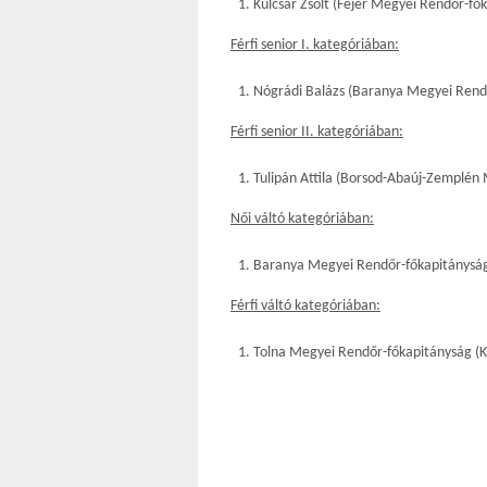
Kulcsár Zsolt (Fejér Megyei Rendőr-fő
Férfi senior I. kategóriában:
Nógrádi Balázs (Baranya Megyei Rend
Férfi senior II. kategóriában:
Tulipán Attila (Borsod-Abaúj-Zemplén
Női váltó kategóriában:
Baranya Megyei Rendőr-főkapitányság 
Férfi váltó kategóriában:
Tolna Megyei Rendőr-főkapitányság (Ku