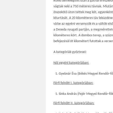
Rövid bemelegítés után a gátnál ereszkedt
vágtak neki a 750 méteres távnak. Miután 
összekötő úton tettek meg két, egyenként 
kitartását. A 20 kilométeres táv leküzdés
vízbe az egyéni versenyzők és a váltók el
a Deseda nyugati partján, a megmérettetés
kilométeres kört. A dombos terep, a százn
befejezésül öt kilométert futottak a verse
A kategóriák győztesei:
Női egyéni kategóriában:
Gyebnár Éva (Békés Megyei Rendőr-fő
Férfi felnőtt I. kategóriában:
Sinka András (Fejér Megyei Rendőr-fő
Férfi felnőtt II. kategóriában: