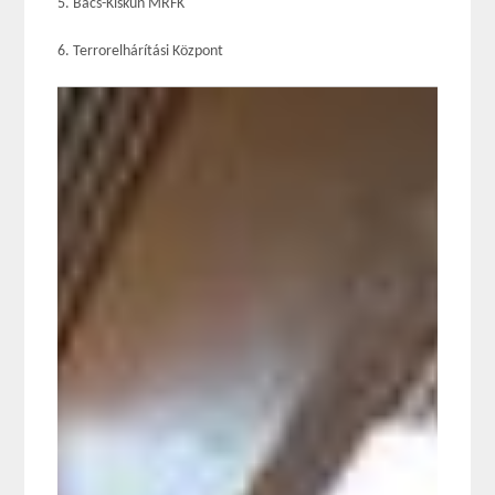
5. Bács-Kiskun MRFK
6. Terrorelhárítási Központ