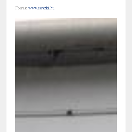
Forrás:
www.szrszki.hu