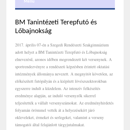
Menu
BM Tanintézeti Terepfutó és
Lőbajnokság
2017. április 07-én a Szegedi Rendészeti Szakgimnázium
adott helyet a BM Tanintézeti Terepfutó és Lőbajnokság
elnevezésű, azonos időben megrendezett két versenynek. A
sportrendezvényre a rendészeti képzésben érintett oktatási
intézmények állománya nevezett. A megnyitót követően, az
előkészített futópályán és a kiépített lövészszektorokban
egyszerre indult a küzdelem. Az intenzív felkészítés
eredménye alapján, az induló versenyzők sikerrel
teljesítették a vállalt versenyszámokat. Az eredményhirdetés
folyamán örömmel vették át a helyezésekért járó
okleveleket, érmeket és serlegeket, valamint a verseny
támogatói által felajánlott tárgyjutalmakat.