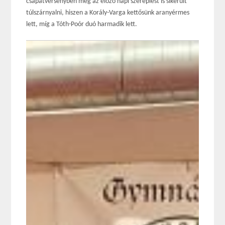
csapatversenyben még az előző napi szereplést is sikerült
túlszárnyalni, hiszen a Korály-Varga kettősünk aranyérmes
lett, míg a Tóth-Poór duó harmadik lett.