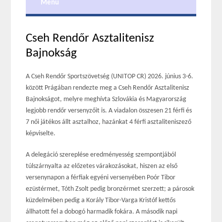
Menu
Cseh Rendőr Asztalitenisz
Bajnokság
A Cseh Rendőr Sportszövetség (UNITOP CR) 2026. június 3-6.
között Prágában rendezte meg a Cseh Rendőr Asztalitenisz
Bajnokságot, melyre meghívta Szlovákia és Magyarország
legjobb rendőr versenyzőit is. A viadalon összesen 21 férfi és
7 női játékos állt asztalhoz, hazánkat 4 férfi asztaliteniszező
képviselte.
A delegáció szereplése eredményesség szempontjából
túlszárnyalta az előzetes várakozásokat, hiszen az első
versenynapon a férfiak egyéni versenyében Poór Tibor
ezüstérmet, Tóth Zsolt pedig bronzérmet szerzett; a párosok
küzdelmében pedig a Korály Tibor-Varga Kristóf kettős
állhatott fel a dobogó harmadik fokára. A második napi