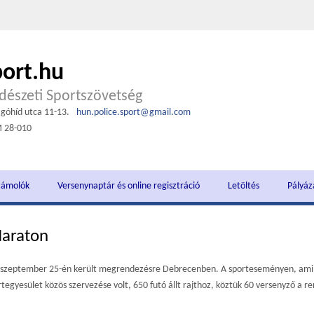
port.hu
észeti Sportszövetség
góhíd utca 11-13.
hun.police.sport@gmail.com
M 28-010
zámolók
Versenynaptár és online regisztráció
Letöltés
Pályáz
Maraton
. szeptember 25-én került megrendezésre Debrecenben. A sporteseményen, ami
tegyesület közös szervezése volt, 650 futó állt rajthoz, köztük 60 versenyző a r