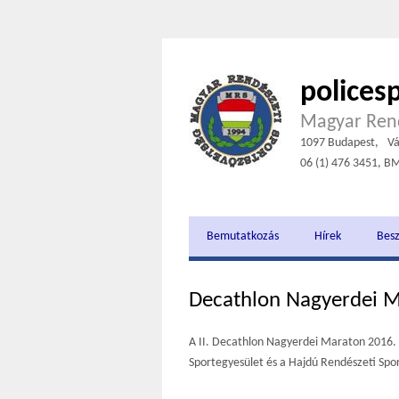
polices
Magyar Rend
1097 Budapest,
Vá
06 (1) 476 3451, B
Bemutatkozás
Hírek
Bes
Decathlon Nagyerdei 
A II. Decathlon Nagyerdei Maraton 2016
Sportegyesület és a Hajdú Rendészeti Spor