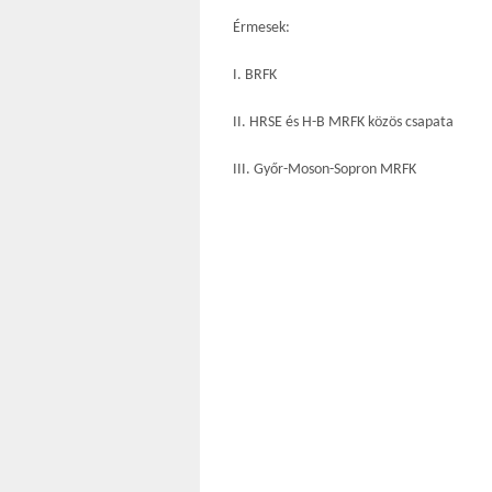
Érmesek:
I. BRFK
II. HRSE és H-B MRFK közös csapata
III. Győr-Moson-Sopron MRFK