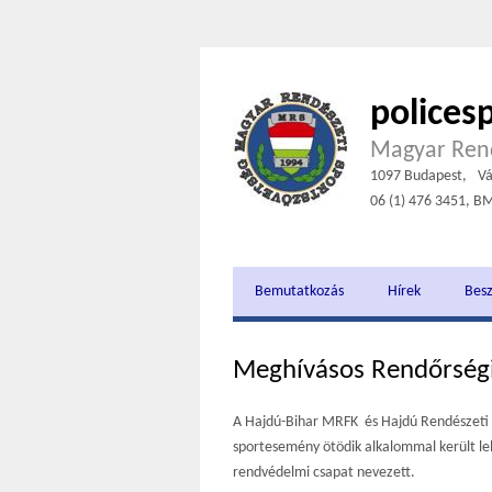
polices
Magyar Rend
1097 Budapest,
Vá
06 (1) 476 3451, B
Bemutatkozás
Hírek
Bes
Meghívásos Rendőrség
A Hajdú-Bihar MRFK és Hajdú Rendészeti 
sportesemény ötödik alkalommal került le
rendvédelmi csapat nevezett.