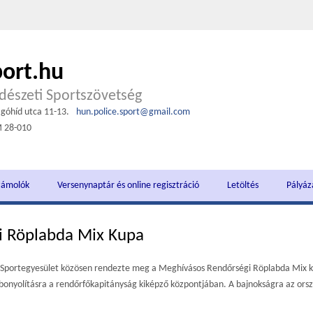
port.hu
észeti Sportszövetség
góhíd utca 11-13.
hun.police.sport@gmail.com
M 28-010
zámolók
Versenynaptár és online regisztráció
Letöltés
Pályáz
i Röplabda Mix Kupa
Sportegyesület közösen rendezte meg a Meghívásos Rendőrségi Röplabda Mix k
bonyolításra a rendőrfőkapitányság kiképző központjában. A bajnokságra az orsz