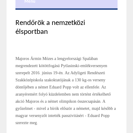
Menu
Rendőrök a nemzetközi
élsportban
Majoros Ármin Mózes a lengyelországi Spalában
megrendezett kötöttfogású Pytlasinski-emlékversenyen
szerepelt 2016. június 19-én. Az Adyligeti Rendészeti
Szakközépiskola szakoktatójának a 130 kg-os verseny
döntőjében a német Eduard Popp volt az ellenfele. Az
aranyéremért folyó küzdelemben nem történt értékelhető
akció Majoros és a német olimpikon összecsapásán. A
győzelmet - mivel a bírók először a németet, majd később a
magyar versenyzőt intették passzivitásért - Eduard Popp
szerezte meg.