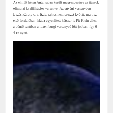
Az elmúlt héten Antalyaban került megrendezésre az íjászok
olimpiai kvalifikációs versenye. Az egyéni versenyben
Buzás Károly c. r. ftzls. sajnos nem szerzet kvótát, mert az
első fordulóban hiába egyenlített kétszer is Pit Klein ellen,
a döntő szettben a luxemburgi versenyző lőtt jobban, így 6-
4-re nyert.