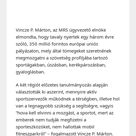
Vincze P. Márton, az MRS ügyvezető elnöke
elmondta, hogy tavaly nyertek egy három évre
szóló, 350 millió forintos európai uniós
pályázaton, mely által tömegeket szeretnének
megmozgatni a szövetség profiljába tartozó
sportágakban, úszásban, kerékpározásban,
gyaloglásban.
A két régiót előzetes tanulmányozás alapján
választották ki aszerint, mennyire aktív
sportszervezők működnek a térségben, illetve hol
van a legnagyobb szükség a segítségre, vagyis
“hova kell elvinni a mozgást, a sportot, mert az
emberek nem tudják megfizetni a
sporteszközöket, nem hallottak mobil
fitneszparkról” – fogalmazott Vincze P. Márton.