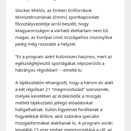
Stocker Miklós, az Emberi Erőforrások
Minisztériumának (Emmi) sportkapcsolati
főosztályvezetője arról beszélt, hogy
Magyarországon a várható élettartam nem túl
magas, az Európai Unió országaihoz viszonyítva
pedig még rosszabb a helyzet.
“Ez a program azért különösen hasznos, mert az
egészségfejlesztő sportágakat népszerűsíti a
hátrányos régiókban” – emelte ki.
A tájékoztatón elhangzott, hogy a három év alatt
a két régióban 21 “megmozdulást” szerveznek,
melyek keretében az érdeklődők a mozgás
mellett tájékoztató jellegű előadásokat
hallgathatnak. Külön figyelmet fordítanak a
fogyatékkal élőkre, akik számára speciális
mozgásformákat alakítanak ki. A program során
legalább 15 ezer ember megmozgatása a cél, az