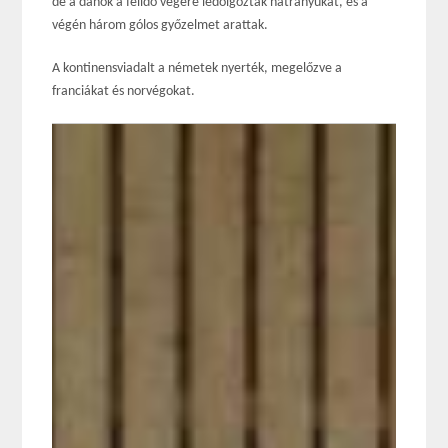
de a dánok a félidő végére ledolgozták hátrányukat, és a
végén három gólos győzelmet arattak.
A kontinensviadalt a németek nyerték, megelőzve a
franciákat és norvégokat.