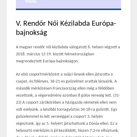
Menu
V. Rendőr Női Kézilabda Európa-
bajnokság
A magyer rendőr női kézilabda válogatott 6. helyen végzett a
2018. március 12-19. között Németországban
megrendeztett Európa-bajnokságon.
Az első csoportmérkőzést a svájci lányok ellen játszotta a
csapat, és fölényes, 36-21-es győzelmet arattak lányaink. A
második mérkőzésen Franciaország ellen még a félidőben
vezettünk, a végeredmény azonban 8 gólos vereség lett. (31-
23) A csoport zárókörében a házigazda németek ellen nem
volt esélyünk, a későbbi tornagyőztes 34-18-ra győzött. Egy
győzelemmel és két verseéggel a csoport 3. helyén
végeztünk, így az 5. helyért játszhattunk a Dánia ellen. Ez a
helyosztó mérkőzés is jól kezdődött, hiszen 7:2-re elhúztunk,