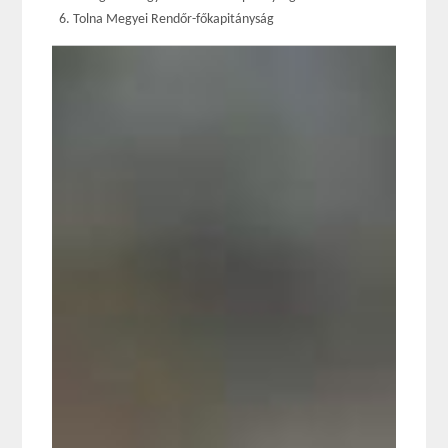
Tolna Megyei Rendőr-főkapitányság