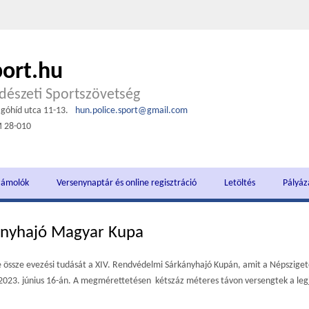
port.hu
észeti Sportszövetség
góhíd utca 11-13.
hun.police.sport@gmail.com
M 28-010
zámolók
Versenynaptár és online regisztráció
Letöltés
Pályáz
ányhajó Magyar Kupa
össze evezési tudását a XIV. Rendvédelmi Sárkányhajó Kupán, amit a Népszigete
2023. június 16-án. A megmérettetésen kétszáz méteres távon versengtek a legjo