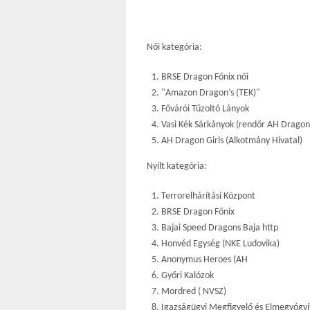
Női kategória:
BRSE Dragon Főnix női
"Amazon Dragon’s (TEK)"
Fővárói Tűzoltó Lányok
Vasi Kék Sárkányok (rendőr AH Dragon
AH Dragon Girls (Alkotmány Hivatal)
Nyílt kategória:
Terrorelhárítási Központ
BRSE Dragon Főnix
Bajai Speed Dragons Baja http
Honvéd Egység (NKE Ludovika)
Anonymus Heroes (AH
Győri Kalózok
Mordred ( NVSZ)
Igazságügyi Megfigyelő és Elmegyógyí