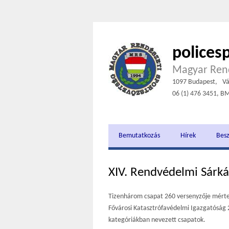
polices
Magyar Rend
1097 Budapest,
Vá
06 (1) 476 3451, B
Bemutatkozás
Hírek
Bes
XIV. Rendvédelmi Sárk
Tizenhárom csapat 260 versenyzője mérte 
Fővárosi Katasztrófavédelmi Igazgatóság 
kategóriákban nevezett csapatok.