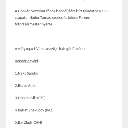
A Honvéd Vezérkar főnök különdíjáért kiírt feladatot a TEK
csapata, Nádor Tamás zászlós és Juhász Ferenc
főtörzsőrmester nyerte.
A világkupa I-VI helyezettje kategóriánként:
Rendőr egyéni
1.Nagy Sándor
2.Boros Attila
3.Libor Havlis (CZE)
4.Kairat Zhakupov (KAZ)
5.Bai Zhidi (CHN)