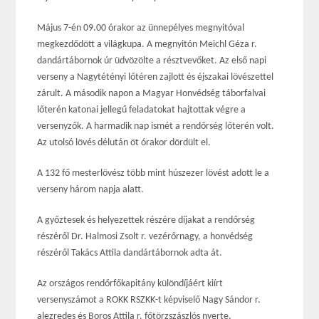
Május 7-én 09.00 órakor az ünnepélyes megnyitóval
megkezdődött a világkupa. A megnyitón Meichl Géza r.
dandártábornok úr üdvözölte a résztvevőket. Az első napi
verseny a Nagytétényi lőtéren zajlott és éjszakai lövészettel
zárult. A második napon a Magyar Honvédség táborfalvai
lőterén katonai jellegű feladatokat hajtottak végre a
versenyzők. A harmadik nap ismét a rendőrség lőterén volt.
Az utolsó lövés délután öt órakor dördült el.
A 132 fő mesterlövész több mint húszezer lövést adott le a
verseny három napja alatt.
A győztesek és helyezettek részére díjakat a rendőrség
részéről Dr. Halmosi Zsolt r. vezérőrnagy, a honvédség
részéről Takács Attila dandártábornok adta át.
Az országos rendőrfőkapitány különdíjáért kiírt
versenyszámot a ROKK RSZKK-t képviselő Nagy Sándor r.
alezredes és Boros Attila r. főtörzszászlós nyerte.