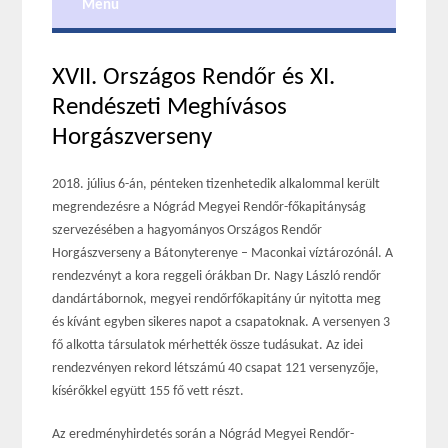
Menu
XVII. Országos Rendőr és XI.
Rendészeti Meghívásos
Horgászverseny
2018. július 6-án, pénteken tizenhetedik alkalommal került
megrendezésre a Nógrád Megyei Rendőr-főkapitányság
szervezésében a hagyományos Országos Rendőr
Horgászverseny a Bátonyterenye – Maconkai víztározónál. A
rendezvényt a kora reggeli órákban Dr. Nagy László rendőr
dandártábornok, megyei rendőrfőkapitány úr nyitotta meg
és kívánt egyben sikeres napot a csapatoknak. A versenyen 3
fő alkotta társulatok mérhették össze tudásukat. Az idei
rendezvényen rekord létszámú 40 csapat 121 versenyzője,
kísérőkkel együtt 155 fő vett részt.
Az eredményhirdetés során a Nógrád Megyei Rendőr-