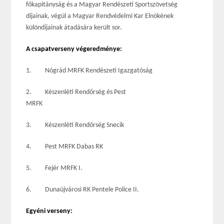
főkapitányság és a Magyar Rendészeti Sportszövetség
díjainak, végül a Magyar Rendvédelmi Kar Elnökének
különdíjainak átadására került sor.
A csapatverseny végeredménye:
1. Nógrád MRFK Rendészeti Igazgatóság
2. Készenléti Rendőrség és Pest
MRFK
3. Készenléti Rendőrség Snecik
4. Pest MRFK Dabas RK
5. Fejér MRFK I.
6. Dunaújvárosi RK Pentele Police II.
Egyéni verseny: