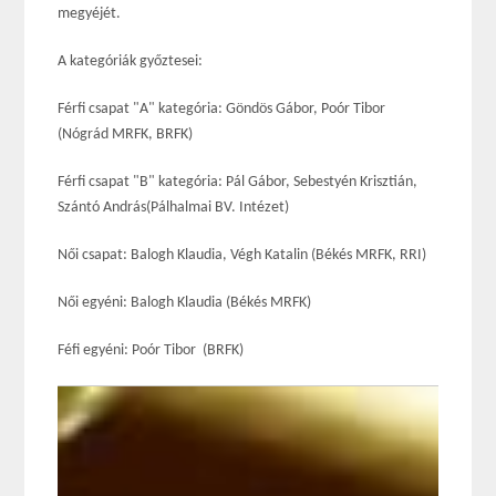
megyéjét.
A kategóriák győztesei:
Férfi csapat "A" kategória: Göndös Gábor, Poór Tibor
(Nógrád MRFK, BRFK)
Férfi csapat "B" kategória: Pál Gábor, Sebestyén Krisztián,
Szántó András(Pálhalmai BV. Intézet)
Női csapat: Balogh Klaudia, Végh Katalin (Békés MRFK, RRI)
Női egyéni: Balogh Klaudia (Békés MRFK)
Féfi egyéni: Poór Tibor (BRFK)