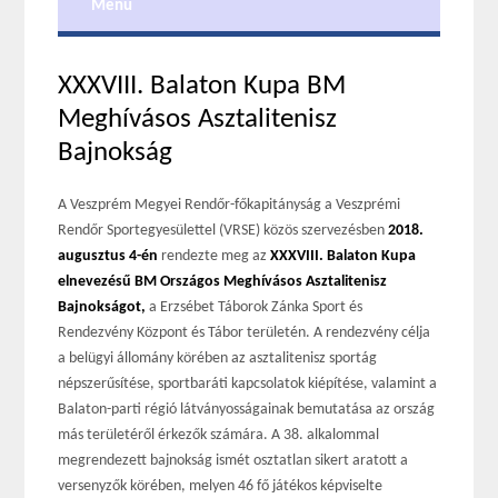
Menu
XXXVIII. Balaton Kupa BM
Meghívásos Asztalitenisz
Bajnokság
A Veszprém Megyei Rendőr-főkapitányság a Veszprémi
Rendőr Sportegyesülettel (VRSE) közös szervezésben
2018.
augusztus 4-én
rendezte meg az
XXXVIII. Balaton Kupa
elnevezésű BM Országos Meghívásos Asztalitenisz
Bajnokságot,
a Erzsébet Táborok Zánka Sport és
Rendezvény Központ és Tábor területén. A rendezvény célja
a belügyi állomány körében az asztalitenisz sportág
népszerűsítése, sportbaráti kapcsolatok kiépítése, valamint a
Balaton-parti régió látványosságainak bemutatása az ország
más területéről érkezők számára. A 38. alkalommal
megrendezett bajnokság ismét osztatlan sikert aratott a
versenyzők körében, melyen 46 fő játékos képviselte