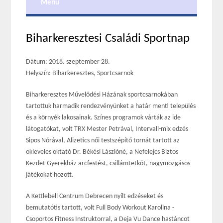
Menu
Biharkeresztesi Családi Sportnap
Dátum: 2018. szeptember 28.
Helyszín: Biharkeresztes, Sportcsarnok
Biharkeresztes Művelődési Házának sportcsarnokában
tartottuk harmadik rendezvényünket a határ menti település
és a környék lakosainak. Színes programok várták az ide
látogatókat, volt TRX Mester Petrával, Intervall-mix edzés
Sipos Nórával, Alizetics női testszépítő tornát tartott az
okleveles oktató Dr. Békési Lászlóné, a Nefelejcs Biztos
Kezdet Gyerekház arcfestést, csillámtetkót, nagymozgásos
játékokat hozott.
A Kettlebell Centrum Debrecen nyílt edzéseket és
bemutatótis tartott, volt Full Body Workout Karolina -
Csoportos Fitness Instruktorral, a Deja Vu Dance hastáncot