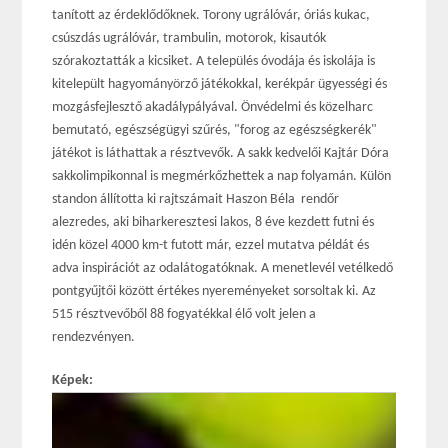
tanított az érdeklődőknek. Torony ugrálóvár, óriás kukac,
csúszdás ugrálóvár, trambulin, motorok, kisautók
szórakoztatták a kicsiket. A település óvodája és iskolája is
kitelepült hagyományörző játékokkal, kerékpár ügyességi és
mozgásfejlesztő akadálypályával. Önvédelmi és közelharc
bemutató, egészségügyi szűrés, "forog az egészségkerék"
játékot is láthattak a résztvevők. A sakk kedvelői Kajtár Dóra
sakkolimpikonnal is megmérkőzhettek a nap folyamán. Külön
standon állította ki rajtszámait Haszon Béla rendőr
alezredes, aki biharkeresztesi lakos, 8 éve kezdett futni és
idén közel 4000 km-t futott már, ezzel mutatva példát és
adva inspirációt az odalátogatóknak. A menetlevél vetélkedő
pontgyűjtői között értékes nyereményeket sorsoltak ki. Az
515 résztvevőből 88 fogyatékkal élő volt jelen a
rendezvényen.
Képek: