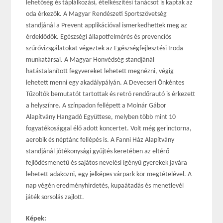
lehetőség és táplálkozási, ételkészítési tanácsot is kaptak az
oda érkezők. A Magyar Rendészeti Sportszövetség
standjánál a Prevent applikációval ismerkedhettek meg az
érdeklődők. Egészségi állapotfelmérés és prevenciós
szűrővizsgálatokat végeztek az Egészségfejlesztési Iroda
munkatársai. A Magyar Honvédség standjánál
hatástalanított fegyvereket lehetett megnézni, végig
lehetett menni egy akadálypályán. A Devecseri Önkéntes
Tűzoltók bemutatót tartottak és retró rendőrautó is érkezett
a helyszínre. A színpadon fellépett a Molnár Gábor
Alapítvány Hangadó Együttese, melyben több mint 10
fogyatékosággal élő adott koncertet. Volt még gerinctorna,
aerobik és néptánc fellépés is. A Fanni Ház Alapítvány
standjánál jótékonysági gyűjtés keretében az eltérő
fejlődésmenetű és sajátos nevelési igényű gyerekek javára
lehetett adakozni, egy jelképes várpark kör megtételével. A
nap végén eredményhirdetés, kupaátadás és menetlevél
játék sorsolás zajlott.
Képek: