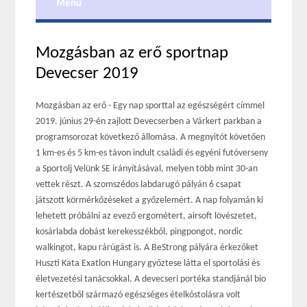
Menu
Mozgásban az erő sportnap
Devecser 2019
Mozgásban az erő - Egy nap sporttal az egészségért címmel
2019. június 29-én zajlott Devecserben a Várkert parkban a
programsorozat következő állomása. A megnyitót követően
1 km-es és 5 km-es távon indult családi és egyéni futóverseny
a Sportolj Velünk SE irányításával, melyen több mint 30-an
vettek részt. A szomszédos labdarugó pályán 6 csapat
játszott körmérkőzéseket a győzelemért. A nap folyamán ki
lehetett próbálni az evező ergométert, airsoft lövészetet,
kosárlabda dobást kerekesszékből, pingpongot, nordic
walkingot, kapu rárúgást is. A BeStrong pályára érkezőket
Huszti Kata Exatlon Hungary győztese látta el sportolási és
életvezetési tanácsokkal. A devecseri portéka standjánál bio
kertészetből származó egészséges ételkóstolásra volt