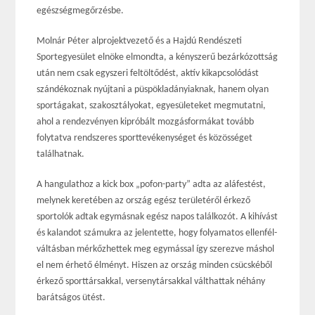
egészségmegőrzésbe.
Molnár Péter alprojektvezető és a Hajdú Rendészeti
Sportegyesület elnöke elmondta, a kényszerű bezárkózottság
után nem csak egyszeri feltöltődést, aktív kikapcsolódást
szándékoznak nyújtani a püspökladányiaknak, hanem olyan
sportágakat, szakosztályokat, egyesületeket megmutatni,
ahol a rendezvényen kipróbált mozgásformákat tovább
folytatva rendszeres sporttevékenységet és közösséget
találhatnak.
A hangulathoz a kick box „pofon-party” adta az aláfestést,
melynek keretében az ország egész területéről érkező
sportolók adtak egymásnak egész napos találkozót. A kihívást
és kalandot számukra az jelentette, hogy folyamatos ellenfél-
váltásban mérkőzhettek meg egymással így szerezve máshol
el nem érhető élményt. Hiszen az ország minden csücskéből
érkező sporttársakkal, versenytársakkal válthattak néhány
barátságos ütést.