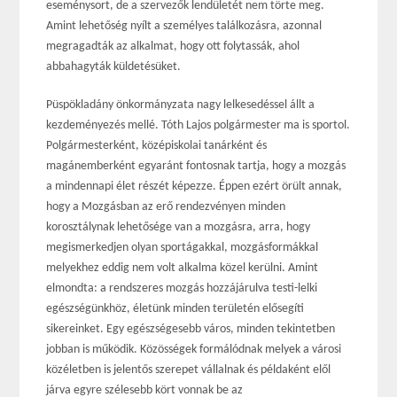
eseménysort, de a szervezők lendületét nem törte meg.
Amint lehetőség nyílt a személyes találkozásra, azonnal
megragadták az alkalmat, hogy ott folytassák, ahol
abbahagyták küldetésüket.
Püspökladány önkormányzata nagy lelkesedéssel állt a
kezdeményezés mellé. Tóth Lajos polgármester ma is sportol.
Polgármesterként, középiskolai tanárként és
magánemberként egyaránt fontosnak tartja, hogy a mozgás
a mindennapi élet részét képezze. Éppen ezért örült annak,
hogy a Mozgásban az erő rendezvényen minden
korosztálynak lehetősége van a mozgásra, arra, hogy
megismerkedjen olyan sportágakkal, mozgásformákkal
melyekhez eddig nem volt alkalma közel kerülni. Amint
elmondta: a rendszeres mozgás hozzájárulva testi-lelki
egészségünkhöz, életünk minden területén elősegíti
sikereinket. Egy egészségesebb város, minden tekintetben
jobban is működik. Közösségek formálódnak melyek a városi
közéletben is jelentős szerepet vállalnak és példaként elől
járva egyre szélesebb kört vonnak be az