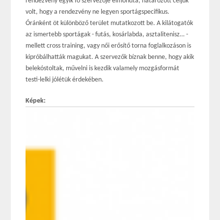
rendezvény egyik fő szervezője elmondta, határozott céljuk
volt, hogy a rendezvény ne legyen sportágspecifikus.
Óránként öt különböző terület mutatkozott be. A kilátogatók
az ismertebb sportágak - futás, kosárlabda, asztalitenisz… -
mellett cross training, vagy női erősítő torna foglalkozáson is
kipróbálhatták magukat. A szervezők bíznak benne, hogy akik
belekóstoltak, művelni is kezdik valamely mozgásformát
testi-lelki jólétük érdekében.
Képek: