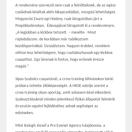
A rendezvény szervezői nem csak a felnőtteknek, de az egész
családnak kínáltak aktív kikapcsolódást, mozgási lehetőséget.
Mogyorósi Zsuzsi egri kislány, csak látogatóban járt a
Püspökladányban. Édesapjával látogatott ki a rendezvényre.
„A legjobban a kickbox tetszett. – mesélte - Most
röplabdázom, de korábban már találkoztam
küzdősportokkal. Dzsúdóztam. Nagyon érdekel, remélem
otthon lesz lehetőségem, hogy csatlakozhassak egy kickbox
csapathoz. Egy lánynak is fontos, hogy erősnek érezze
magát.”
Sipos Szabolcs csapatánál, a cross training kihívásokon bárki
próbára tehette állóképességét. A HRSE edzője szerint a
cross training olyan sportág, amit sohasem késő elkezdeni.
Szakosztályuknál minden jelentkező fizikai állapotát felmérik
és ezután egyéni fejlődéséhez adnak segítséget az
edzéseken.
Mint Balogh József a Pro Evenet Agency tulajdonosa, a