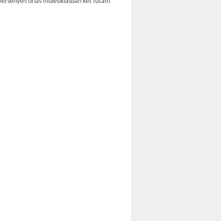
 versenyen óriás műlesiklásban két futam