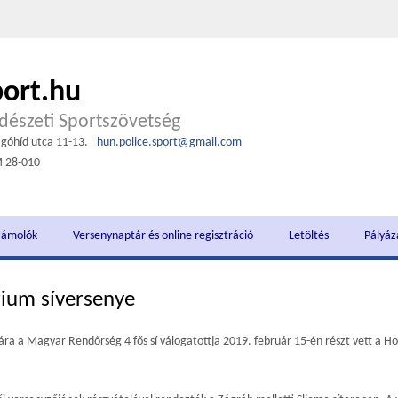
port.hu
észeti Sportszövetség
góhíd utca 11-13.
hun.police.sport@gmail.com
M 28-010
zámolók
Versenynaptár és online regisztráció
Letöltés
Pályáz
rium síversenye
a a Magyar Rendőrség 4 fős sí válogatottja 2019. február 15-én részt vett a 