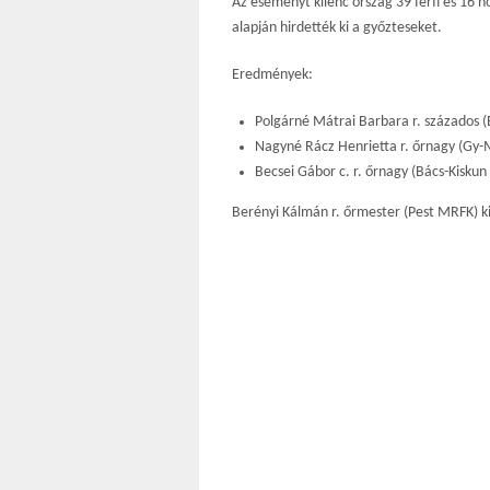
Az eseményt kilenc ország 39 férfi és 16 
alapján hirdették ki a győzteseket.
Eredmények:
Polgárné Mátrai Barbara r. százados (
Nagyné Rácz Henrietta r. őrnagy (Gy-
Becsei Gábor c. r. őrnagy (Bács-Kiskun
Berényi Kálmán r. őrmester (Pest MRFK) k