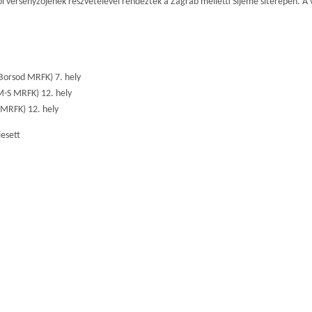
női versenyzőjének részvételével rendezték a Zágráb melletti Sljeme síterepen. A
Borsod MRFK) 7. hely
M-S MRFK) 12. hely
 MRFK) 12. hely
iesett