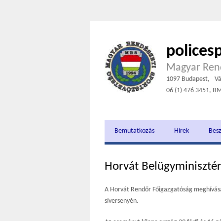
polices
Magyar Rend
1097 Budapest,
Vá
06 (1) 476 3451, B
Bemutatkozás
Hírek
Bes
Horvát Belügyminiszté
A Horvát Rendőr Főigazgatóság meghívásár
síversenyén.