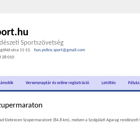
port.hu
észeti Sportszövetség
góhíd utca 11-13.
hun.police.sport@gmail.com
M 28-010
zámolók
Versenynaptár és online regisztráció
Letöltés
Pályáz
zupermaraton
d-Debrecen Szupermaratont (84.8 km), melyen a Szolgálati Agarag rendészeti fu