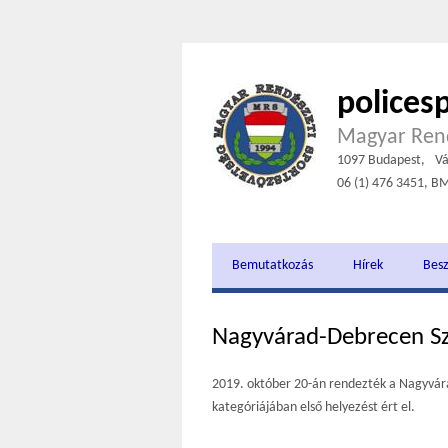
polices
Magyar Rend
1097 Budapest,
Vá
06 (1) 476 3451, B
Bemutatkozás
Hírek
Bes
Nagyvárad-Debrecen S
2019. október 20-án rendezték a Nagyvára
kategóriájában első helyezést ért el.