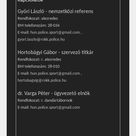
Kapcsolatok
Győri László - nemzetközi referens
Rendfokozat: alezredes
BM telefonszám: 28-034
E-mail:
hun.police.sport@gmail.com
,
gyori.laszlo@rokk.police.hu
Hortobágyi Gábor - szervező titkár
Rendfokozat: r. alezredes
BM telefonszám: 28-010
E-mail:
hun.police.sport@gmail.com
,
hortobagyig@rokk.police.hu
dr. Varga Péter - ügyvezető elnök
Rendfokozat: r. dandártábornok
E-mail:
hun.police.sport@gmail.com