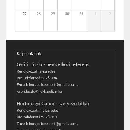
27
28
29
30
31
1
2
Kapcsolatok
Győri László - nemzetközi referens
Rendfokozat: alezredes
BM telefonszám: 28-034
E-mail:
hun.police.sport@gmail.com
,
gyori.laszlo@rokk.police.hu
Hortobágyi Gábor - szervező titkár
Rendfokozat: r. alezredes
BM telefonszám: 28-010
E-mail:
hun.police.sport@gmail.com
,