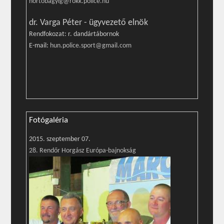
hortobagyig@rokk.police.hu
dr. Varga Péter - ügyvezető elnök
Rendfokozat: r. dandártábornok
E-mail:
hun.police.sport@gmail.com
Fotógaléria
2015. szeptember 07.
28. Rendőr Horgász Európa-bajnokság