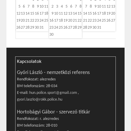
5
6
7
8
9
10
11
2
3
4
5
6
7
8
7
8
9
10
11
12
13
12
13
14
15
16
17
18
9
10
11
12
13
14
15
14
15
16
17
18
19
20
19
20
21
22
23
24
25
16
17
18
19
20
21
22
21
22
23
24
25
26
27
26
27
28
29
30
31
23
24
25
26
27
28
29
28
29
30
31
30
Kapcsolatok
Győri László - nemzetközi referens
Rendfokozat: alezredes
BM telefonszám: 28-034
E-mail:
hun.police.sport@gmail.com
,
gyori.laszlo@rokk.police.hu
Hortobágyi Gábor - szervező titkár
Rendfokozat: r. alezredes
BM telefonszám: 28-010