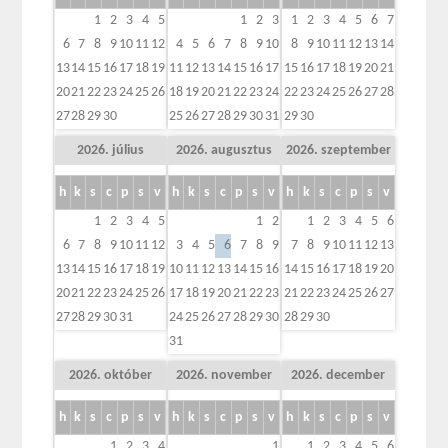
1
2
3
4
5
1
2
3
1
2
3
4
5
6
7
6
7
8
9
10
11
12
4
5
6
7
8
9
10
8
9
10
11
12
13
14
13
14
15
16
17
18
19
11
12
13
14
15
16
17
15
16
17
18
19
20
21
20
21
22
23
24
25
26
18
19
20
21
22
23
24
22
23
24
25
26
27
28
27
28
29
30
25
26
27
28
29
30
31
29
30
2026. július
2026. augusztus
2026. szeptember
h
k
s
c
p
s
v
h
k
s
c
p
s
v
h
k
s
c
p
s
v
1
2
3
4
5
1
2
1
2
3
4
5
6
6
7
8
9
10
11
12
3
4
5
6
7
8
9
7
8
9
10
11
12
13
13
14
15
16
17
18
19
10
11
12
13
14
15
16
14
15
16
17
18
19
20
20
21
22
23
24
25
26
17
18
19
20
21
22
23
21
22
23
24
25
26
27
27
28
29
30
31
24
25
26
27
28
29
30
28
29
30
31
2026. október
2026. november
2026. december
h
k
s
c
p
s
v
h
k
s
c
p
s
v
h
k
s
c
p
s
v
1
2
3
4
1
1
2
3
4
5
6