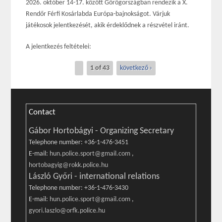
2026. október 14-17. között Görögországban rendezik a X.
Rendőr Férfi Kosárlabda Európa-bajnokságot. Várjuk
játékosok jelentkezését, akik érdeklődnek a részvétel iránt.
A jelentkezés feltételei:
1 of 43
következő ›
Contact
Gábor Hortobágyi - Organizing Secretary
Telephone number: +36-1-476-3451
E-mail:
hun.police.sport@gmail.com
,
hortobagyig@rokk.police.hu
László Győri - international relations
Telephone number: +36-1-476-3430
E-mail:
hun.police.sport@gmail.com
,
gyori.laszlo@orfk.police.hu