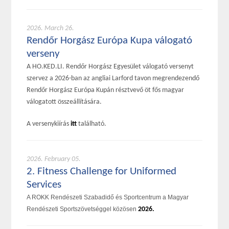
2026. March 26.
Rendőr Horgász Európa Kupa válogató
verseny
A HO.KED.LI. Rendőr Horgász Egyesület válogató versenyt
szervez a 2026-ban az angliai Larford tavon megrendezendő
Rendőr Horgász Európa Kupán résztvevő öt fős magyar
válogatott összeállítására.
A versenykiírás
itt
található.
2026. February 05.
2. Fitness Challenge for Uniformed
Services
A ROKK Rendészeti Szabadidő és Sportcentrum a Magyar
Rendészeti Sportszövetséggel közösen
2026.