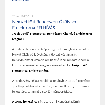
Nevezési lap
2026. March 31.
Nemzetközi Rendészeti Ökölvívó
Emléktorna FELHÍVÁS
„Josip Jović” Nemzetközi Rendészeti Ökölvívó Emléktorna
(Zágráb)
A Budapesti Rendészeti Sportegyesület meghívást kapott a
Horvát Ökölvívó Szövetség, a Horvát Köztársaság
Belügyminisztériuma, valamint az Állami Rendőrakadémia
közös szervezésében megrendezésre kerülő „
Josip Jović”
Nemzetközi Emléktornára
.
A rendezvény célja a rendőri állományhoz tartozó ökölvívók
sportkapcsolatainak erősítése, a nemzetközi együttműködés
fejlesztése, valamint a sportág népszerűsítése.
A torna helyszíne:
Zágráb, Állami Rendőrakadémia