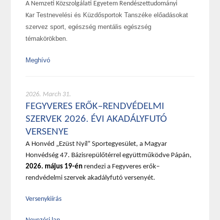
A Nemzeti Közszolgálati Egyetem Rendészettudományi
Testnevelési és Küzdősportok Tanszéke előadásokat
Kar
szervez sport, egészség mentális egészség
témakörökben.
Meghívó
2026. March 31.
FEGYVERES ERŐK–RENDVÉDELMI
SZERVEK 2026. ÉVI AKADÁLYFUTÓ
VERSENYE
A Honvéd „Ezüst Nyíl” Sportegyesület, a Magyar
Honvédség 47. Bázisrepülőtérrel együttműködve Pápán,
2026. május 19-én
rendezi a Fegyveres erők–
rendvédelmi szervek akadályfutó versenyét.
Versenykiírás